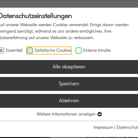
Datenschutzeinstellungen
Auf unserer Webseite werden Cookies verwendet. Einige davon werden
zwingend benötigt, während es uns andere ermöglichen, Ihre
Nutzererfahrung auf unserer Webseite zu verbessern.
ONSDRUCKER
SOFTWARE
BLOG
Essentiell
Statistische Cookies
Externe Inhalte
Alle akzeptieren
Speichern
ECOSYS MA
Ablehnen
DIE WIRTSCHAF
Weitere Informationen anzeigen
LÖSUNG
Impressum
|
Datenschut
Bis zu 35 Seiten A4 pro