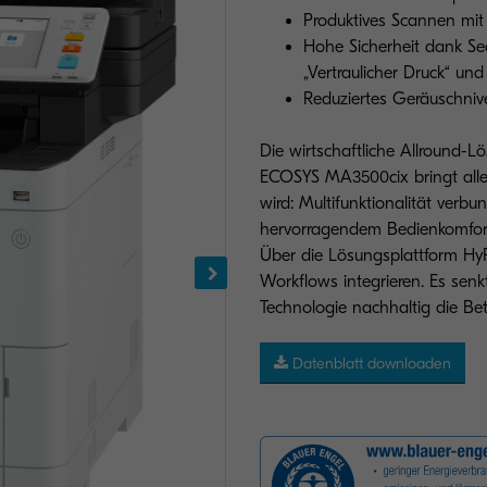
Produktives Scannen mit 
Hohe Sicherheit dank Sec
„Vertraulicher Druck“ un
Reduziertes Geräuschnive
Die wirtschaftliche Allround-L
ECOSYS MA3500cix bringt alles
wird: Multifunktionalität verbun
hervorragendem Bedienkomfort
Über die Lösungsplattform HyP
Workflows integrieren. Es se
Technologie nachhaltig die Be
Datenblatt downloaden