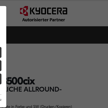
3500cix
TLICHE ALLROUND-
z
 Minute in Farbe und SW (Drucken/Kopieren)