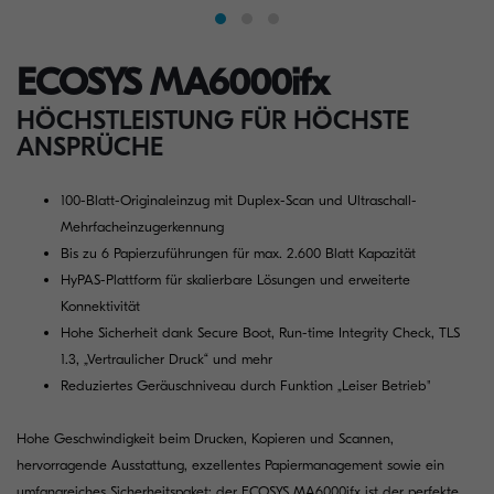
ECOSYS MA6000ifx
HÖCHSTLEISTUNG FÜR HÖCHSTE
ANSPRÜCHE
100-Blatt-Originaleinzug mit Duplex-Scan und Ultraschall-
Mehrfacheinzugerkennung
Bis zu 6 Papierzuführungen für max. 2.600 Blatt Kapazität
HyPAS-Plattform für skalierbare Lösungen und erweiterte
Konnektivität
Hohe Sicherheit dank Secure Boot, Run-time Integrity Check, TLS
1.3, „Vertraulicher Druck“ und mehr
Reduziertes Geräuschniveau durch Funktion „Leiser Betrieb"
Hohe Geschwindigkeit beim Drucken, Kopieren und Scannen,
hervorragende Ausstattung, exzellentes Papiermanagement sowie ein
umfangreiches Sicherheitspaket: der ECOSYS MA6000ifx ist der perfekte