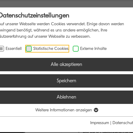
Datenschutzeinstellungen
Auf unserer Webseite werden Cookies verwendet. Einige davon werden
zwingend benötigt, während es uns andere ermöglichen, Ihre
Nutzererfahrung auf unserer Webseite zu verbessern.
ONSDRUCKER
SOFTWARE
BLOG
Essentiell
Statistische Cookies
Externe Inhalte
Alle akzeptieren
Speichern
ECOSYS MA
Ablehnen
MIT SICHERHEI
Weitere Informationen anzeigen
Impressum
|
Datenschut
75-Blatt-Originaleinzug
Bis zu 6 Papierzuführung