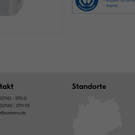
takt
Standorte
0)7142 - 3701-0
0)7142 - 3701-55
z(at)buetema.de