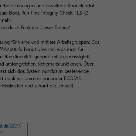
ierbare Lösungen und erweiterte Konnektivität
ure Boot, Run-time Integrity Check, TLS 1.3,
d mehr
au durch Funktion „Leiser Betrieb“
ösung für kleine und mittlere Arbeitsgruppen: Das
MA4500ifx bringt alles mit, was man für
ltifunktionalität gepaart mit Zuverlässigkeit,
und umfangreichen Sicherheitsfunktionen. Über
sst sich das System nahtlos in bestehende
nkt dank ressourcenschonender ECOSYS-
triebskosten und schont die Umwelt.